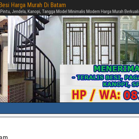
s Besi Harga Murah Di Batam
 Pintu, Jendela, Kanopi, Tangga Model Minimalis Modern Harga Murah Berkuali
tam